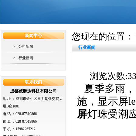
您现在的位置：
新闻中心
>
公司新闻
行业新闻
>
行业新闻
浏览次数:338
联系我们
夏季多雨，
成都威鹏达科技有限公司
施，显示屏
l
地 址 ：
成都市金牛区量力钢铁交易大
厦B座1001
屏
灯珠受潮
电 话 ：
028-87519866
传 真 ：
028-87519866
手 机 ：
15982265212