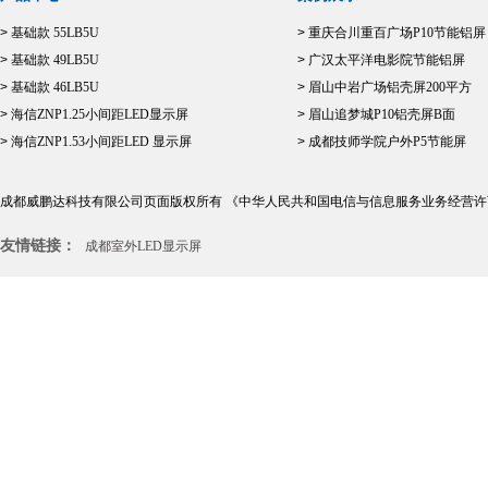
>
基础款 55LB5U
>
重庆合川重百广场P10节能铝屏
>
基础款 49LB5U
>
广汉太平洋电影院节能铝屏
>
基础款 46LB5U
>
眉山中岩广场铝壳屏200平方
>
海信ZNP1.25小间距LED显示屏
>
眉山追梦城P10铝壳屏B面
>
海信ZNP1.53小间距LED 显示屏
>
成都技师学院户外P5节能屏
成都威鹏达科技有限公司页面版权所有
《中华人民共和国电信与信息服务业务经营许
友情链接：
成都室外LED显示屏