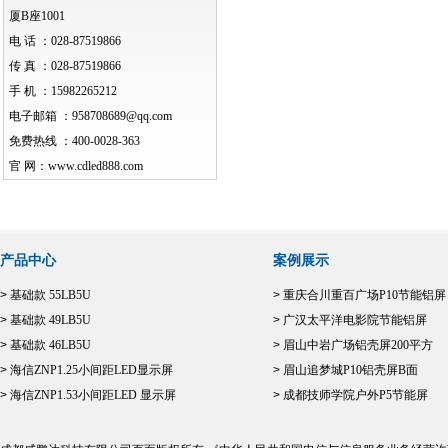
厦B座1001
电 话 ：
028-87519866
传 真 ：
028-87519866
手 机 ：
15982265212
电子邮箱 ：
958708689@qq.com
免费热线 ：
400-0028-363
官 网：
www.cdled888.com
产品中心
案例展示
>
基础款 55LB5U
>
重庆合川重百广场P10节能铝屏
>
基础款 49LB5U
>
广汉太平洋电影院节能铝屏
>
基础款 46LB5U
>
眉山中岩广场铝壳屏200平方
>
海信ZNP1.25小间距LED显示屏
>
眉山追梦城P10铝壳屏B面
>
海信ZNP1.53小间距LED 显示屏
>
成都技师学院户外P5节能屏