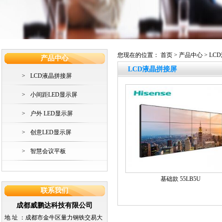
您现在的位置：
首页
>
产品中心
> L
产品中心
LCD液晶拼接屏
>
LCD液晶拼接屏
>
小间距LED显示屏
>
户外 LED显示屏
>
创意LED显示屏
>
智慧会议平板
基础款 55LB5U
联系我们
成都威鹏达科技有限公司
地 址 ：
成都市金牛区量力钢铁交易大