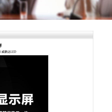
屏
来源:威鹏达LED