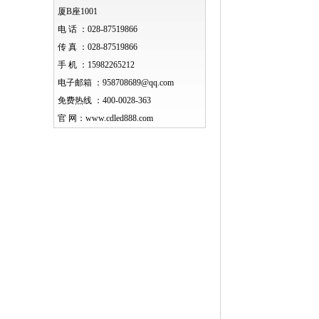
厦B座1001
电 话 ：
028-87519866
传 真 ：
028-87519866
手 机 ：
15982265212
电子邮箱 ：
958708689@qq.com
免费热线 ：
400-0028-363
官 网：
www.cdled888.com