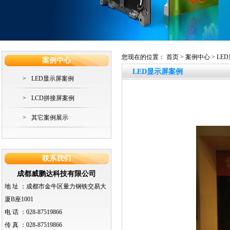
您现在的位置：
首页
>
案例中心
> LE
案例中心
LED显示屏案例
>
LED显示屏案例
>
LCD拼接屏案例
>
其它案例展示
联系我们
成都威鹏达科技有限公司
地 址 ：
成都市金牛区量力钢铁交易大
厦B座1001
电 话 ：
028-87519866
传 真 ：
028-87519866