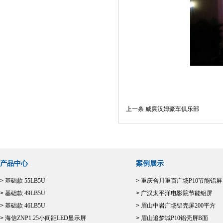
上一条 威廉汉姆豪车俱乐部
产品中心
案例展示
>
基础款 55LB5U
>
重庆合川重百广场P10节能铝屏
>
基础款 49LB5U
>
广汉太平洋电影院节能铝屏
>
基础款 46LB5U
>
眉山中岩广场铝壳屏200平方
>
海信ZNP1.25小间距LED显示屏
>
眉山追梦城P10铝壳屏B面